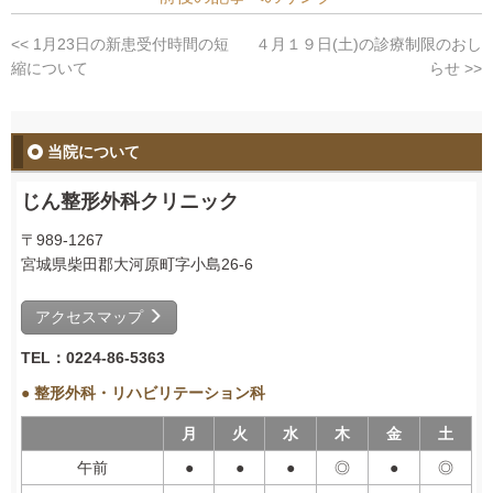
<< 1月23日の新患受付時間の短
４月１９日(土)の診療制限のおし
縮について
らせ >>
当院について
じん整形外科クリニック
〒989-1267
宮城県柴田郡大河原町字小島26-6
アクセスマップ
TEL：0224-86-5363
● 整形外科・リハビリテーション科
月
火
水
木
金
土
午前
●
●
●
◎
●
◎