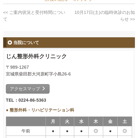
<< ご案内状況と受付時間につい
10月17日(土)の臨時休診のお知
て
らせ >>
当院について
じん整形外科クリニック
〒989-1267
宮城県柴田郡大河原町字小島26-6
アクセスマップ
TEL：0224-86-5363
● 整形外科・リハビリテーション科
月
火
水
木
金
土
午前
●
●
●
◎
●
◎